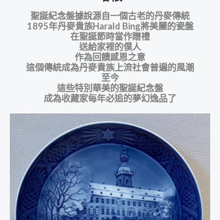
聖誕紀念盤據說源自一個古老的丹麥傳統
1895年丹麥貴族Harald Bing將美麗的瓷盤
在聖誕節時當作贈禮
送給家裡的僕人
作為回饋感恩之意
這個傳統成為丹麥貴族上流社會普遍的風潮
至今
這些特別華美的聖誕紀念盤
成為收藏家每年必追的夢幻逸品了