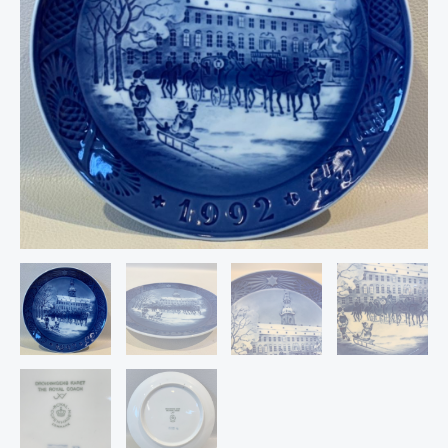
NT$1,680。
NT$880。
誕
節
年
度
紀
念
瓷
盤
丹
麥
國
寶
名
牌
皇
家
哥