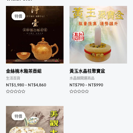
特價
特價
金絲楠木釉茶壺組
黃玉水晶柱聚寶盆
生活百貨
水晶類開運商品
NT$
1,980
–
NT$
4,860
NT$
790
–
NT$
990
評
評
分
分
0
0
滿
滿
原
目
分
分
始
前
5
5
特價
特價
價
價
格：
格：
NT$1,500。
NT$1,200。