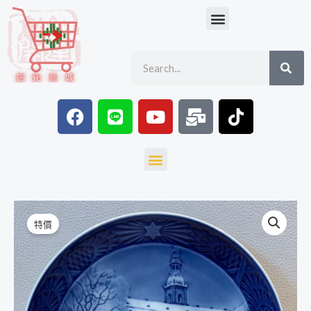
跳
Menu
至
主
SE
Search
要
內
容
F
L
Y
M
T
a
i
o
a
i
c
n
u
i
k
e
e
t
l
t
Menu
b
u
-
o
o
b
b
k
o
e
u
1992
原
目
k
l
特價
年
始
前
k
The
Royal
價
價
Coach
格：
格：
聖