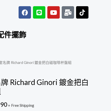
F
L
Y
M
T
a
i
o
a
i
c
n
u
i
k
e
e
t
l
t
b
u
-
o
配件擺飾
o
b
b
k
o
e
u
k
l
k
名牌 Richard Ginori 鍍金把白磁咖啡杯盤組
目
前
Richard Ginori 鍍金把白
價
組
格：
990
+ Free Shipping
,680。
NT$990。