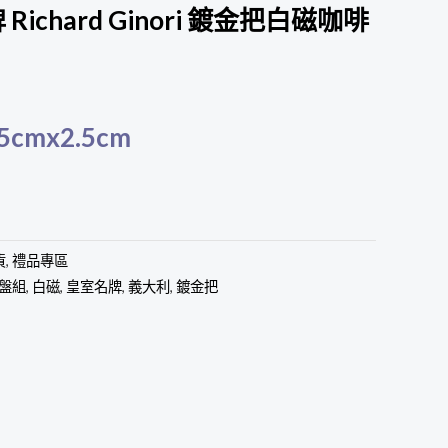
ichard Ginori 鍍金把白磁咖啡
cmx2.5cm
貨
,
禮品專區
盤組
,
白磁
,
皇室名牌
,
義大利
,
鍍金把