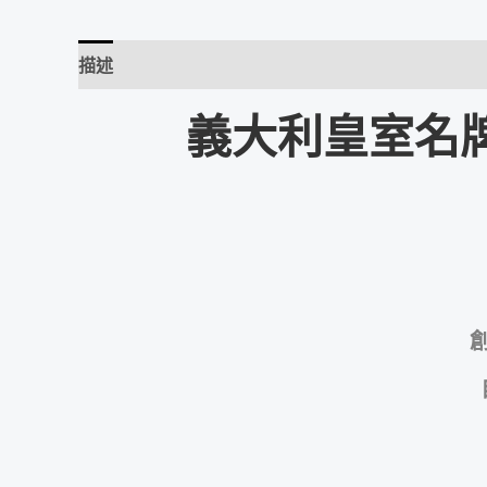
描述
評價 (0)
義大利皇室名牌 R