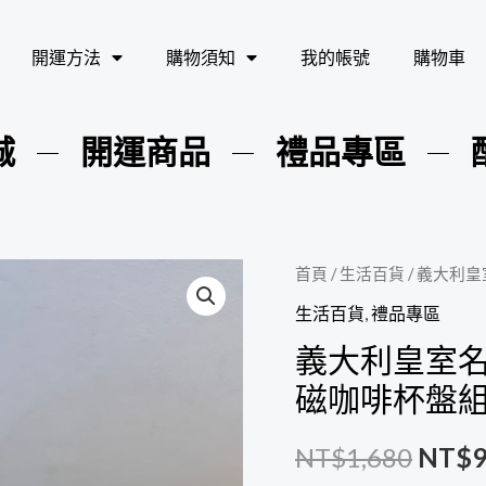
開運方法
購物須知
我的帳號
購物車
城
開運商品
禮品專區
首頁
/
生活百貨
/ 義大利皇室
原
生活百貨
,
禮品專區
始
義大利皇室名牌 
價
磁咖啡杯盤
格：
NT$
1,680
NT$
NT$1