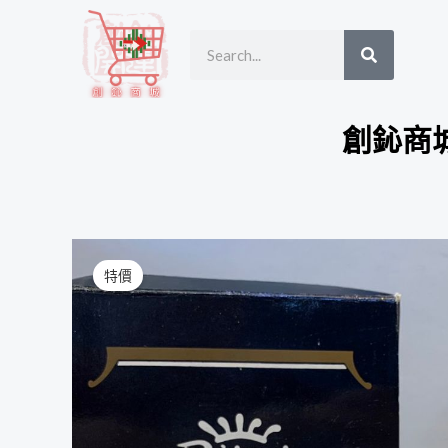
跳
SEARCH
Search
至
主
要
內
創鈊商
容
特價