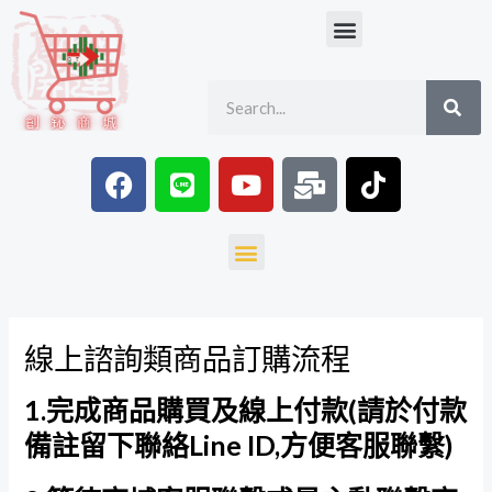
跳
Menu
至
主
SE
Search
要
內
容
F
L
Y
M
T
a
i
o
a
i
c
n
u
i
k
e
e
t
l
t
Menu
b
u
-
o
o
b
b
k
o
e
u
線上諮詢類商品訂購流程
k
l
k
1.完成商品購買及線上付款(請於付款
備註留下聯絡Line ID,方便客服聯繫)