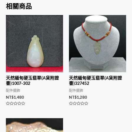
相關商品
天然緬甸硬玉翡翠(A貨附證
天然緬甸硬玉翡翠(A貨附證
書)1007-302
書)327452
配件擺飾
配件擺飾
NT$
1,480
NT$
1,280
評
評
分
分
0
0
滿
滿
分
分
5
5