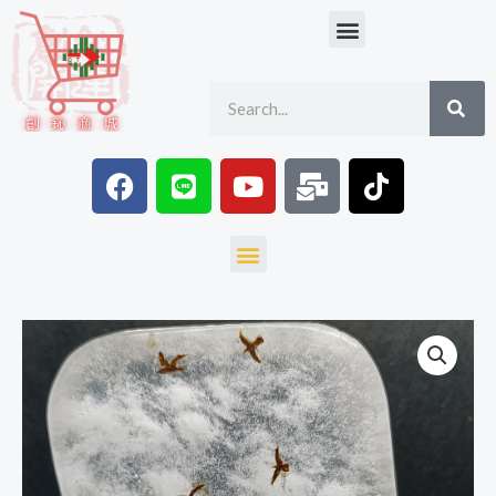
跳
Menu
至
主
SE
Search
要
內
容
F
L
Y
M
T
a
i
o
a
i
c
n
u
i
k
e
e
t
l
t
Menu
b
u
-
o
o
b
b
k
o
e
u
天
k
l
然
k
緬
甸
硬
玉