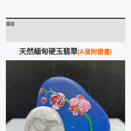
描述
評價 (0)
天然緬甸硬玉翡翠
(A貨附證書)