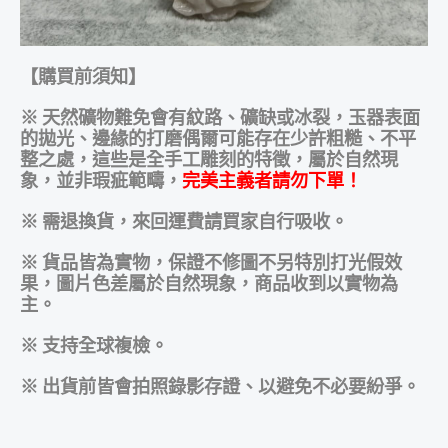
【購買前須知】
※ 天然礦物難免會有紋路、礦缺或冰裂，玉器表面
的拋光、邊緣的打磨偶爾可能存在少許粗糙、不平
整之處，這些是
全手工雕刻的特徵，屬於自然現
象，並非瑕疵範疇，
完美主義者請勿下單！
※ 需退換貨，來回運費請買家自行吸收。
※ 貨品皆為實物，保證不修圖不另特別打光假效
果，圖片色差屬於自然現象，商品收到以實物為
主。
※ 支持全球複檢。
※ 出貨前皆會拍照錄影存證、以避免不必要紛爭。