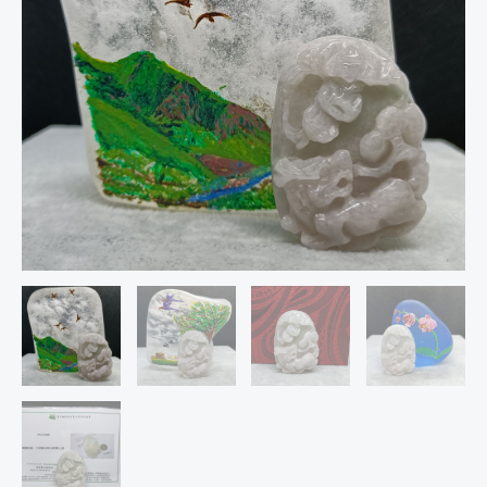
翡
翠
(A
貨
附
證
書)717265
數
量