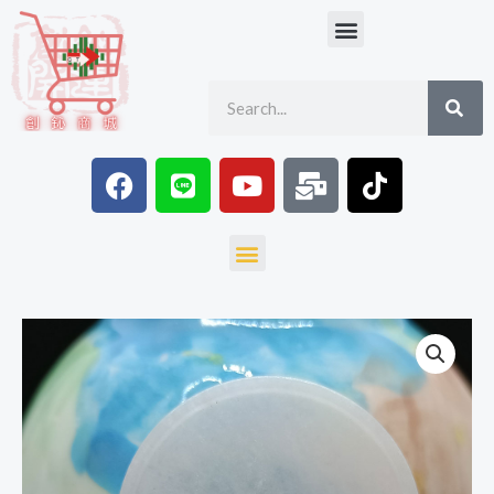
跳
Menu
至
主
SE
Search
要
內
容
F
L
Y
M
T
a
i
o
a
i
c
n
u
i
k
e
e
t
l
t
Menu
b
u
-
o
o
b
b
k
o
e
u
天
k
l
然
k
緬
甸
硬
玉