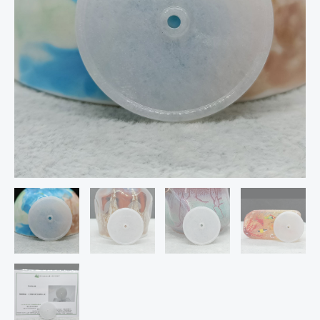
翡
翠
(A
貨
附
證
書)319140
數
量