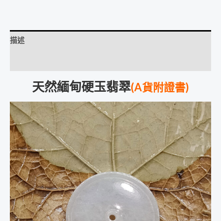
描述
評價 (0)
天然緬甸硬玉翡翠
(A貨附證書)