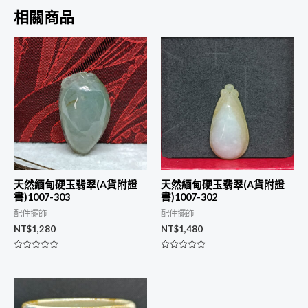
相關商品
天然緬甸硬玉翡翠(A貨附證
天然緬甸硬玉翡翠(A貨附證
書)1007-303
書)1007-302
配件擺飾
配件擺飾
NT$
1,280
NT$
1,480
評
評
分
分
0
0
滿
滿
分
分
5
5