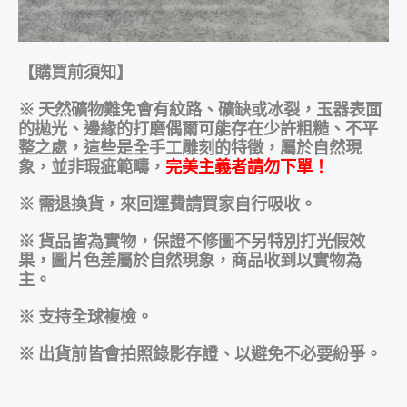
【購買前須知】
※ 天然礦物難免會有紋路、礦缺或冰裂，玉器表面
的拋光、邊緣的打磨偶爾可能存在少許粗糙、不平
整之處，這些是
全手工雕刻的特徵，屬於自然現
象，並非瑕疵範疇，
完美主義者請勿下單！
※ 需退換貨，來回運費請買家自行吸收。
※ 貨品皆為實物，保證不修圖不另特別打光假效
果，圖片色差屬於自然現象，商品收到以實物為
主。
※ 支持全球複檢。
※ 出貨前皆會拍照錄影存證、以避免不必要紛爭。