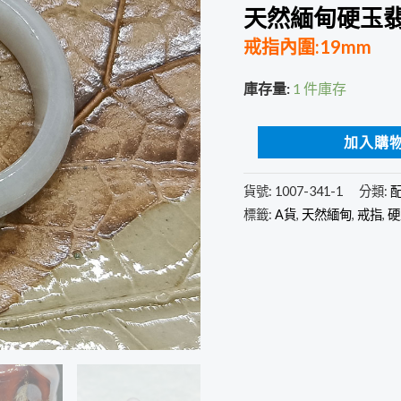
翠
天然緬甸硬玉翡
戒
戒指內圍:19mm
指
(A
庫存量:
1 件庫存
貨
附
加入購
證
書)1008-
貨號:
1007-341-1
分類:
204
標籤:
A貨
,
天然緬甸
,
戒指
,
硬
數
量