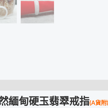
然緬甸硬玉翡翠戒指
(A貨附