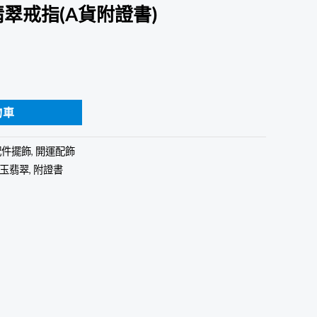
翠戒指(A貨附證書)
物車
配件擺飾
,
開運配飾
玉翡翠
,
附證書