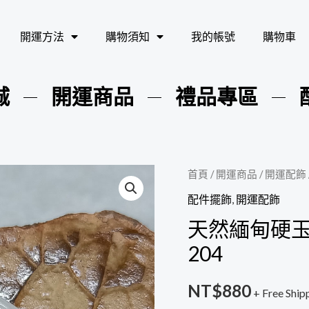
開運方法
購物須知
我的帳號
購物車
城
開運商品
禮品專區
天
首頁
/
開運商品
/
開運配飾
然
配件擺飾
,
開運配飾
緬
天然緬甸硬玉翡
甸
204
硬
玉
NT$
880
+ Free Ship
翡