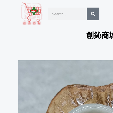
跳
SEARCH
Search
至
主
要
內
創鈊商
容