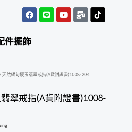
F
L
Y
M
T
a
i
o
a
i
c
n
u
i
k
e
e
t
l
t
b
u
-
o
配件擺飾
o
b
b
k
o
e
u
k
l
k
/ 天然緬甸硬玉翡翠戒指(A貨附證書)1008-204
翠戒指(A貨附證書)1008-
ping