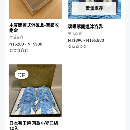
暫無庫存
木質開蓋式消磁盒-首飾收
璞曜葶開運沐浴乳
納盒
生活百貨
生活百貨
NT$
890
–
NT$
5,880
NT$
200
–
NT$
300
評
分
評
0
分
滿
0
分
滿
原
目
5
分
始
前
5
特價
特價
價
價
格：
格：
NT$1,680。
NT$990。
日本有田燒 落款小瓷皿組
10入