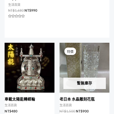
生活百貨
NT$
1,680
NT$
990
評
分
0
滿
分
5
原
目
始
前
特價
價
價
格：
格：
NT$1,500。
NT$900。
暫無庫存
車載太陽能轉經輪
老日本 水晶雕刻花瓶
生活百貨
生活百貨
NT$
480
NT$
1,500
NT$
900