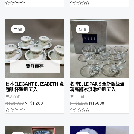
評
評
分
分
0
0
滿
滿
原
目
原
目
分
分
始
前
始
前
5
5
特價
特價
價
價
價
價
格：
格：
格：
格：
NT$1,980。
NT$1,200。
NT$1,200。
NT$880。
暫無庫存
日本ELEGANT ELIZABETH 瓷
名牌ELLE PARIS 全新銀緣玻
咖啡杯盤組 五入
璃高腳冰淇淋杯組 五入
生活百貨
生活百貨
NT$
1,980
NT$
1,200
NT$
1,200
NT$
880
評
評
分
分
0
0
滿
滿
原
目
原
目
分
分
始
前
始
前
5
5