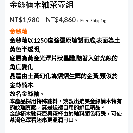
金絲楠木釉茶壺組
NT$
1,980
–
NT$
4,860
+ Free Shipping
金絲釉
金絲釉以1250度強還原燒製而成,表面為土
黃色半透明,
底層為黃金光澤片狀晶體,隨著入射光線的
角度變化,
晶體由土黃幻化為熠熠生輝的金黃,類似於
金絲楠木,
故名金絲釉。
本產品採用特殊釉料，燒製出媲美金絲楠木特有
的紋理質感，真是送禮自用的絕佳精品。
金絲楠木釉茶壺與茶杯由於釉料顏色特殊，可使
茶湯色澤看起來更溫潤可口。