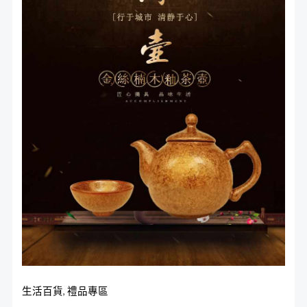
釉
格：
格：
茶
NT$2,580。
NT$1,980。
壺
組
數
量
生活百貨
,
禮品專區