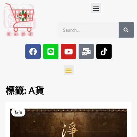
跳
Menu
至
主
SE
Search
要
內
容
F
L
Y
M
T
a
i
o
a
i
c
n
u
i
k
e
e
t
l
t
Menu
b
u
-
o
o
b
b
k
標籤: A貨
o
e
u
k
l
金
原
目
k
特價
絲
始
前
楠
木
價
價