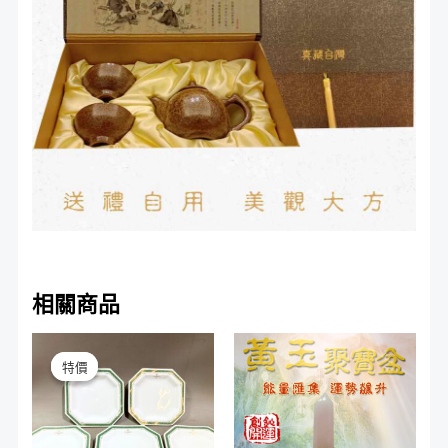
相關商品
原
目
始
前
特價
特價
價
價
格：
格：
NT$1,200。
NT$800。