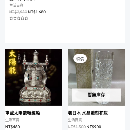
生活百貨
NT$
2,980
NT$
1,680
評
分
0
滿
分
5
原
目
始
前
特價
價
價
格：
格：
NT$1,500。
NT$900。
暫無庫存
車載太陽能轉經輪
老日本 水晶雕刻花瓶
生活百貨
生活百貨
NT$
480
NT$
1,500
NT$
900