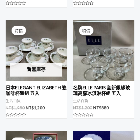
評
評
分
分
0
0
滿
滿
原
目
原
目
分
分
始
前
始
前
5
5
特價
特價
價
價
價
價
格：
格：
格：
格：
NT$1,980。
NT$1,200。
NT$1,200。
NT$880。
暫無庫存
日本ELEGANT ELIZABETH 瓷
名牌ELLE PARIS 全新銀緣玻
咖啡杯盤組 五入
璃高腳冰淇淋杯組 五入
生活百貨
生活百貨
NT$
1,980
NT$
1,200
NT$
1,200
NT$
880
評
評
分
分
0
0
滿
滿
原
目
原
目
分
分
始
前
始
前
5
5