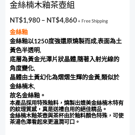
金絲楠木釉茶壺組
NT$
1,980
–
NT$
4,860
+ Free Shipping
金絲釉
金絲釉以1250度強還原燒製而成,表面為土
黃色半透明,
底層為黃金光澤片狀晶體,隨著入射光線的
角度變化,
晶體由土黃幻化為熠熠生輝的金黃,類似於
金絲楠木,
故名金絲釉。
本產品採用特殊釉料，燒製出媲美金絲楠木特有
的紋理質感，真是送禮自用的絕佳精品。
金絲楠木釉茶壺與茶杯由於釉料顏色特殊，可使
茶湯色澤看起來更溫潤可口。