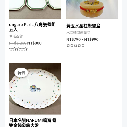
ungaro Paris 八角瓷盤組
黃玉水晶柱聚寶盆
五入
水晶類開運商品
生活百貨
NT$
790
–
NT$
990
NT$
1,200
NT$
800
評
分
評
0
分
滿
0
分
滿
原
目
5
分
始
前
5
特價
特價
價
價
格：
格：
NT$2,980。
NT$1,680。
日本名瓷NARUMI鳴海 骨
瓷金緣象繪大盤