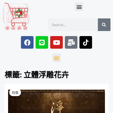
跳
Menu
至
主
SE
Search
要
內
容
F
L
Y
M
T
a
i
o
a
i
c
n
u
i
k
e
e
t
l
t
Menu
b
u
-
o
o
b
b
k
標籤: 立體浮雕花卉
o
e
u
k
l
金
原
目
k
特價
絲
始
前
楠
木
價
價