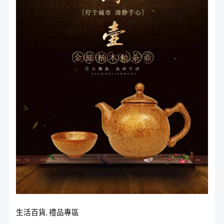
釉
格：
格：
茶
NT$2,580。
NT$1,980。
壺
組
數
量
生活百貨
,
禮品專區