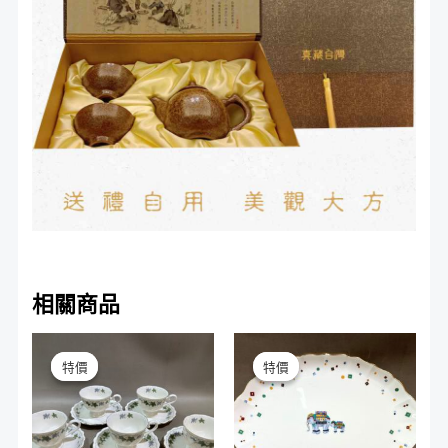
相關商品
原
目
原
目
始
前
始
前
特價
特價
特價
特價
價
價
價
價
格：
格：
格：
格：
NT$1,980。
NT$1,200。
NT$2,980。
NT$1,680。