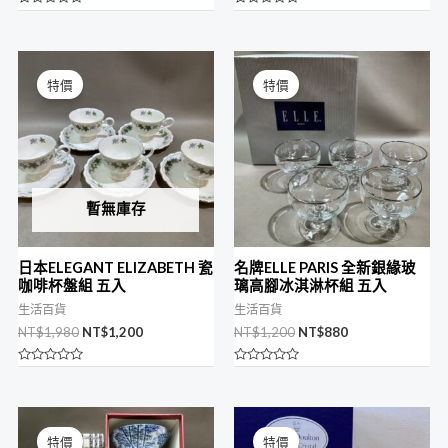
評
評
分
分
0
0
滿
滿
原
目
原
目
分
分
始
前
始
前
5
5
特價
特價
價
價
價
價
格：
格：
格：
格：
NT$1,980。
NT$1,200。
NT$1,200。
NT$880。
暫無庫存
日本ELEGANT ELIZABETH 瓷
名牌ELLE PARIS 全新銀緣玻
咖啡杯盤組 五入
璃高腳冰淇淋杯組 五入
生活百貨
生活百貨
NT$
1,980
NT$
1,200
NT$
1,200
NT$
880
評
評
分
分
0
0
滿
滿
原
目
原
目
分
分
始
前
始
前
5
5
特價
特價