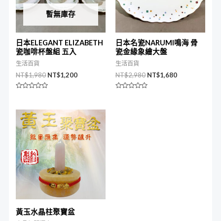
暫無庫存
日本ELEGANT ELIZABETH
日本名瓷NARUMI鳴海 骨
瓷咖啡杯盤組 五入
瓷金緣象繪大盤
生活百貨
生活百貨
NT$
1,980
NT$
1,200
NT$
2,980
NT$
1,680
評
評
分
分
0
0
滿
滿
分
分
5
5
黃玉水晶柱聚寶盆