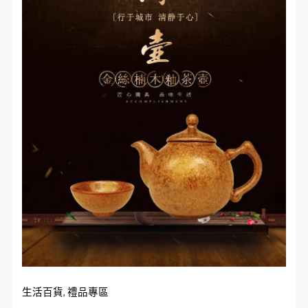
釉
格：
格：
茶
NT$2,580。
NT$1,980。
壺
組
數
量
生活百貨
,
禮品專區