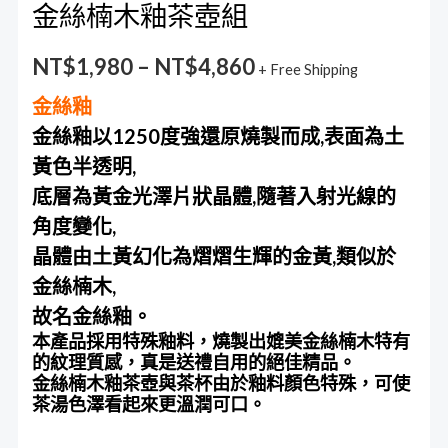
金絲楠木釉茶壺組
NT$
1,980
–
NT$
4,860
+ Free Shipping
金絲釉
金絲釉以1250度強還原燒製而成,表面為土
黃色半透明,
底層為黃金光澤片狀晶體,隨著入射光線的
角度變化,
晶體由土黃幻化為熠熠生輝的金黃,類似於
金絲楠木,
故名金絲釉。
本產品採用特殊釉料，燒製出媲美金絲楠木特有
的紋理質感，真是送禮自用的絕佳精品。
金絲楠木釉茶壺與茶杯由於釉料顏色特殊，可使
茶湯色澤看起來更溫潤可口。