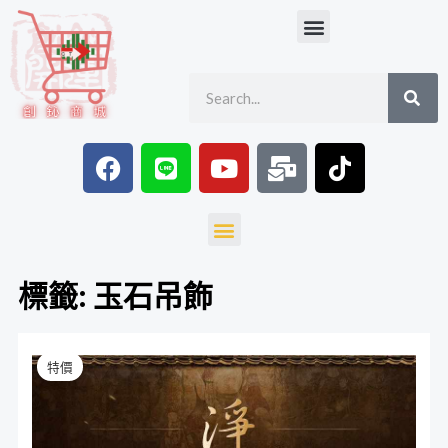
跳
Menu
至
主
SE
Search
要
內
容
F
L
Y
M
T
a
i
o
a
i
c
n
u
i
k
e
e
t
l
t
Menu
b
u
-
o
o
b
b
k
標籤: 玉石吊飾
o
e
u
k
l
金
原
目
k
特價
絲
始
前
楠
木
價
價