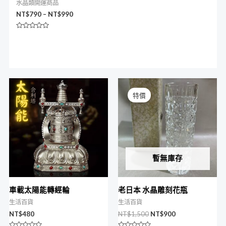
水晶類開運商品
NT$
790
–
NT$
990
評
分
0
滿
分
5
原
目
始
前
特價
價
價
格：
格：
NT$1,500。
NT$900。
暫無庫存
車載太陽能轉經輪
老日本 水晶雕刻花瓶
生活百貨
生活百貨
NT$
480
NT$
1,500
NT$
900