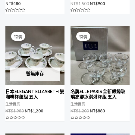
NT$
480
NT$
1,500
NT$
900
評
評
分
分
0
0
滿
滿
原
目
原
目
分
分
始
前
始
前
5
5
特價
特價
價
價
價
價
格：
格：
格：
格：
NT$1,980。
NT$1,200。
NT$1,200。
NT$880。
暫無庫存
日本ELEGANT ELIZABETH 瓷
名牌ELLE PARIS 全新銀緣玻
咖啡杯盤組 五入
璃高腳冰淇淋杯組 五入
生活百貨
生活百貨
NT$
1,980
NT$
1,200
NT$
1,200
NT$
880
評
評
分
分
0
0
滿
滿