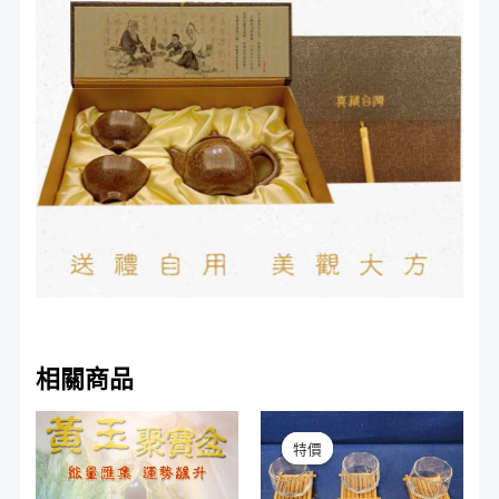
相關商品
原
目
始
前
特價
特價
價
價
格：
格：
NT$800。
NT$450。