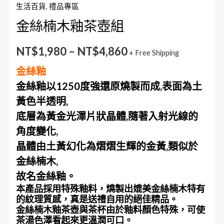
生活百貨
,
禮品專區
金絲楠木釉茶壺組
NT$
1,980
–
NT$
4,860
+ Free Shipping
金絲釉
金絲釉以1250度強還原燒製而成,表面為土
黃色半透明,
底層為黃金光澤片狀晶體,隨著入射光線的
角度變化,
晶體由土黃幻化為熠熠生輝的金黃,類似於
金絲楠木,
故名金絲釉。
本產品採用特殊釉料，燒製出媲美金絲楠木特有
的紋理質感，真是送禮自用的絕佳精品。
金絲楠木釉茶壺與茶杯由於釉料顏色特殊，可使
茶湯色澤看起來更溫潤可口。