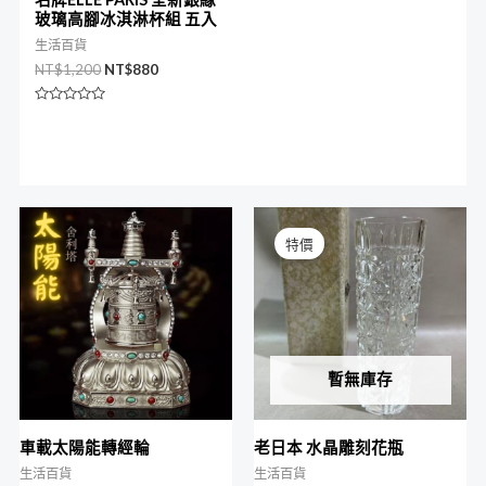
玻璃高腳冰淇淋杯組 五入
生活百貨
NT$
1,200
NT$
880
評
分
0
滿
分
5
原
目
始
前
特價
價
價
格：
格：
NT$1,500。
NT$900。
暫無庫存
車載太陽能轉經輪
老日本 水晶雕刻花瓶
生活百貨
生活百貨