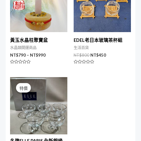
黃玉水晶柱聚寶盆
EDEL老日本玻璃茶杯組
水晶類開運商品
生活百貨
NT$
790
–
NT$
990
NT$
800
NT$
450
評
評
分
分
0
0
滿
滿
原
目
分
分
始
前
5
5
特價
特價
價
價
格：
格：
NT$1,200。
NT$880。
名牌ELLE PARIS 全新銀緣