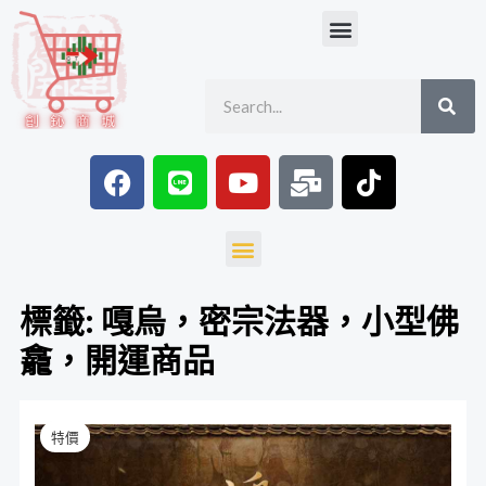
跳
Menu
至
主
SE
Search
要
內
容
F
L
Y
M
T
a
i
o
a
i
c
n
u
i
k
e
e
t
l
t
Menu
b
u
-
o
o
b
b
k
標籤: 嘎烏，密宗法器，小型佛
o
e
u
龕，開運商品
k
l
k
金
原
目
特價
絲
始
前
楠