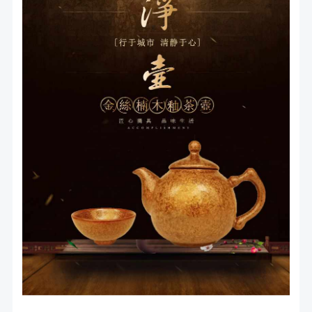
木
價
價
釉
格：
格：
茶
NT$2,580。
NT$1,980。
壺
組
數
量