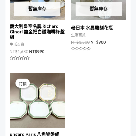
暫無庫存
暫無庫存
義大利皇室名牌 Richard
老日本 水晶雕刻花瓶
Ginori 鍍金把白磁咖啡杯盤
生活百貨
組
NT$
1,500
NT$
900
生活百貨
NT$
1,680
NT$
990
評
分
0
評
滿
分
分
0
5
滿
原
目
分
始
前
5
特價
特價
價
價
格：
格：
NT$1,200。
NT$800。
ungaro Paris 八角瓷盤組