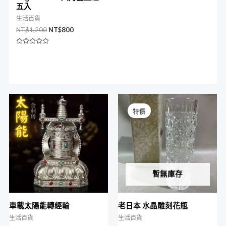
五入
生活百貨
NT$
1,200
NT$
800
評
分
0
滿
分
5
原
目
始
前
特價
價
價
格：
格：
NT$1,500。
NT$900。
暫無庫存
車載太陽能轉經輪
老日本 水晶雕刻花瓶
生活百貨
生活百貨