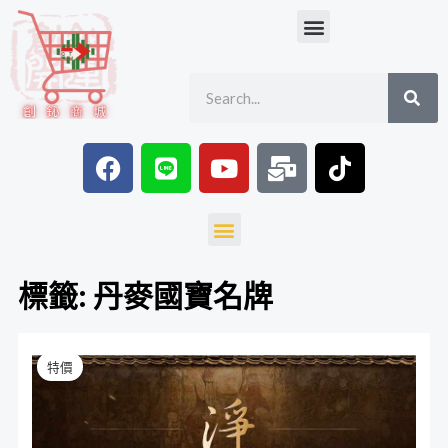
跳
Menu
至
主
SE
Search
要
內
容
F
L
Y
M
T
a
i
o
a
i
c
n
u
i
k
e
e
t
l
t
Menu
b
u
-
o
o
b
b
k
標籤: 丹麥國寶名牌
o
e
u
k
l
金
原
目
k
特價
絲
始
前
楠
木
價
價