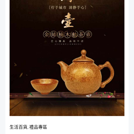
釉
格：
格：
茶
NT$2,580。
NT$1,980。
壺
組
數
量
生活百貨
,
禮品專區