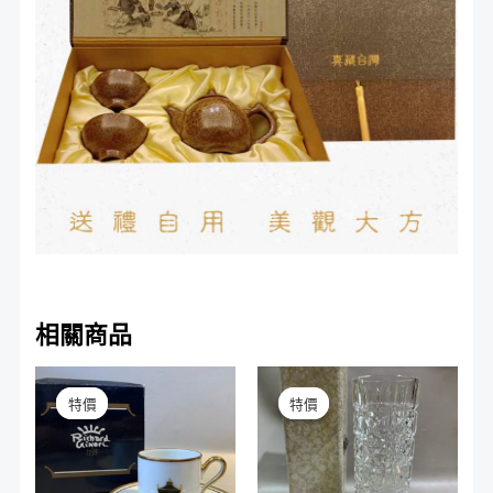
相關商品
原
目
原
目
始
前
始
前
特價
特價
特價
特價
價
價
價
價
格：
格：
格：
格：
NT$1,680。
NT$990。
NT$1,500。
NT$900。