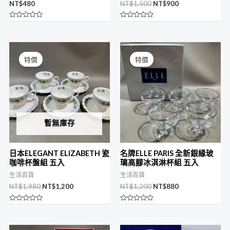
NT$
480
NT$
1,500
NT$
900
評
評
分
分
0
0
滿
滿
原
目
原
目
分
分
始
前
始
前
5
5
特價
特價
價
價
價
價
格：
格：
格：
格：
NT$1,980。
NT$1,200。
NT$1,200。
NT$880。
暫無庫存
日本ELEGANT ELIZABETH 瓷
名牌ELLE PARIS 全新銀緣玻
咖啡杯盤組 五入
璃高腳冰淇淋杯組 五入
生活百貨
生活百貨
NT$
1,980
NT$
1,200
NT$
1,200
NT$
880
評
評
分
分
0
0
滿
滿
原
目
原
目