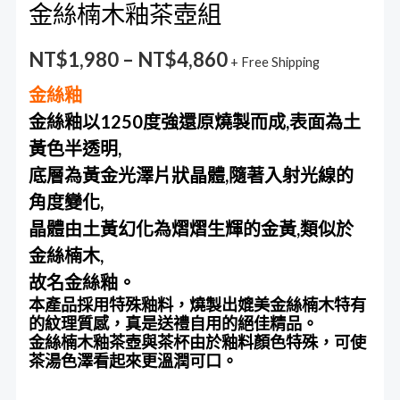
金絲楠木釉茶壺組
NT$
1,980
–
NT$
4,860
+ Free Shipping
金絲釉
金絲釉以1250度強還原燒製而成,表面為土
黃色半透明,
底層為黃金光澤片狀晶體,隨著入射光線的
角度變化,
晶體由土黃幻化為熠熠生輝的金黃,類似於
金絲楠木,
故名金絲釉。
本產品採用特殊釉料，燒製出媲美金絲楠木特有
的紋理質感，真是送禮自用的絕佳精品。
金絲楠木釉茶壺與茶杯由於釉料顏色特殊，可使
茶湯色澤看起來更溫潤可口。