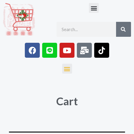
跳
Menu
至
主
SE
Search
要
內
容
F
L
Y
M
T
a
i
o
a
i
c
n
u
i
k
e
e
t
l
t
Menu
b
u
-
o
o
b
b
k
o
e
u
k
l
Cart
k